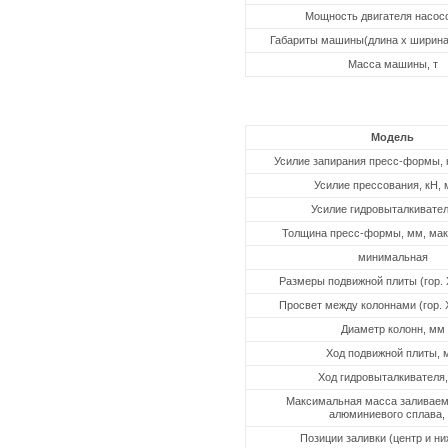
Мощность двигателя насосо
Габариты машины(длина х ширина 
Масса машины, т
Модель
Усилие запирания пресс-формы, 
Усилие прессования, кН, 
Усилие гидровыталкивател
Толщина пресс-формы, мм, ма
минимальная
Размеры подвижной плиты (гор. Х
Просвет между колоннами (гор. Х
Диаметр колонн, мм
Ход подвижной плиты, 
Ход гидровыталкивателя
Максимальная масса заливаем
алюминиевого сплава, 
Позиции заливки (центр и ни