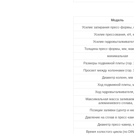
Модель
Усилие запирания пресс-формы, 
Усилие прессования, кН, 
Усилие гидровыталкивател
Толщина пресс-формы, мм, ма
минимальная
Размеры подвижной плиты (гор. Х
Просвет между колоннами (гор. Х
Диаметр колонн, мм
Ход подвижной плиты, 
Ход гидровыталкивателя
Максимальная масса заливаем
алюминиевого сплава, 
Позиции заливки (центр и ни
Давление на сплав в пресс-ка
Диаметр пресс-камер, 
Время холостого цикла (по DIN