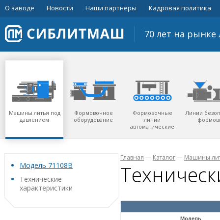
О заводе
Новости
Наши партнеры
Кадровая политика
70 лет на рынк
Машины литья под
Формовочное
Формовочные
Линии безо
давлением
оборудование
линии
формов
автоматические
Главная
—
Каталог
—
Машины лит
Модель 71108B
Техническ
Технические
характеристики
Модель