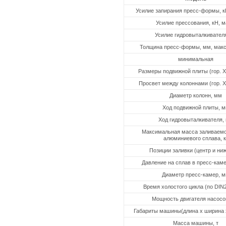
Усилие запирания пресс-формы, к
Усилие прессования, кН, м
Усилие гидровыталкивателя
Толщина пресс-формы, мм, мак
минимальная
Размеры подвижной плиты (гор. Х 
Просвет между колоннами (гор. Х 
Диаметр колонн, мм
Ход подвижной плиты, 
Ход гидровыталкивателя,
Максимальная масса заливаемо
алюминиевого сплава, к
Позиции заливки (центр и ниж
Давление на сплав в пресс-кам
Диаметр пресс-камер, 
Время холостого цикла (по DIN2
Мощность двигателя насосов
Габариты машины(длина х ширина 
Масса машины, т