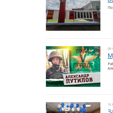
По
06 
М
Ра
Ал
15 
З