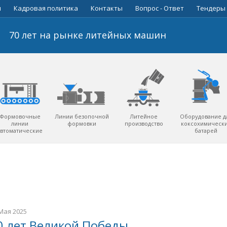
ы
Кадровая политика
Контакты
Вопрос - Ответ
Тендеры
70 лет на рынке литейных машин
Формовочные
Линии безопочной
Литейное
Оборудование д
линии
формовки
производство
коксохимическ
автоматические
батарей
Мая 2025
0 лет Великой Победы