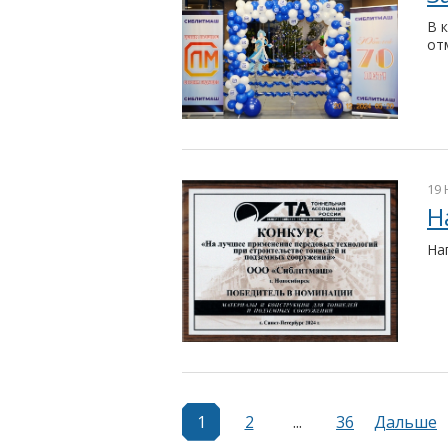
В 
от
19 
Н
На
1
2
...
36
Дальше