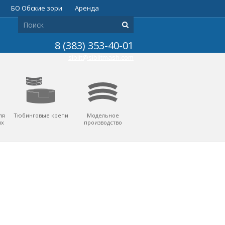
БО Обские зори
Аренда
8 (383) 353-40-01
siblit@siblitmash.com
ля
Тюбинговые крепи
Модельное
их
производство