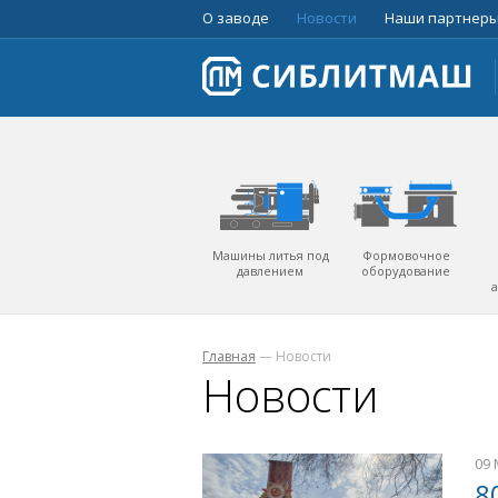
О заводе
Новости
Наши партнер
Машины литья под
Формовочное
давлением
оборудование
Главная
—
Новости
Новости
09 
8