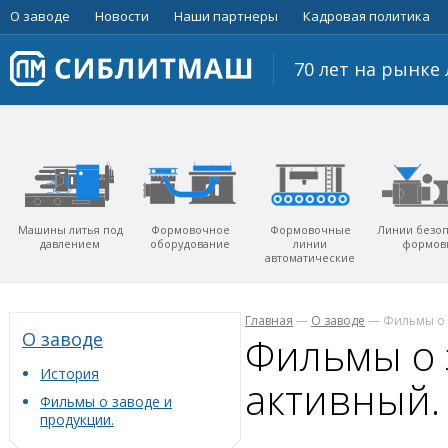
О заводе
Новости
Наши партнеры
Кадровая политика
70 лет на рынк
Машины литья под
Формовочное
Формовочные
Линии безо
давлением
оборудование
линии
формов
автоматические
Главная
—
О заводе
—
Фильмы о 
О заводе
Фильмы о 
История
активный.
Фильмы о заводе и
продукции.