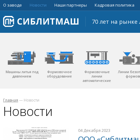
О заводе
Новости
Наши партнеры
Кадровая политика
70 лет на рынк
Машины литья под
Формовочное
Формовочные
Линии безо
давлением
оборудование
линии
формов
автоматические
Главная
—
Новости
Новости
04 Декабря 2023
ООО «Сиблитмаш